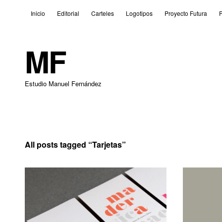
Inicio
Editorial
Carteles
Logotipos
Proyecto Futura
P
MF
Estudio Manuel Fernández
All posts tagged “
Tarjetas
”
2 de julio de 2011
2 de julio