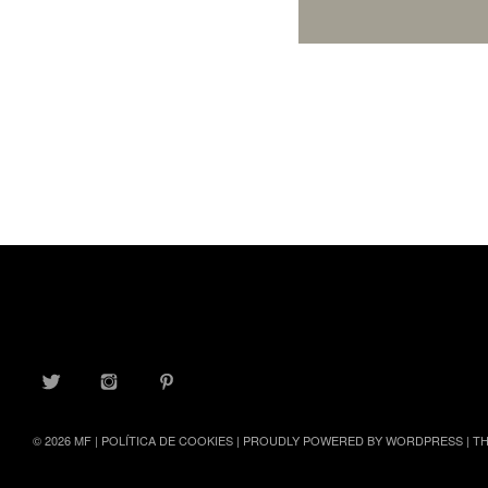
TWITTER
INSTAGRAM
PINTEREST
© 2026
MF
|
POLÍTICA DE COOKIES
|
PROUDLY POWERED BY WORDPRESS
|
TH