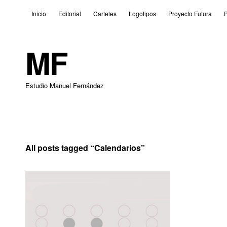
Inicio
Editorial
Carteles
Logotipos
Proyecto Futura
P
MF
Estudio Manuel Fernández
All posts tagged “
Calendarios
”
2 de julio de 2010
Leave a comment